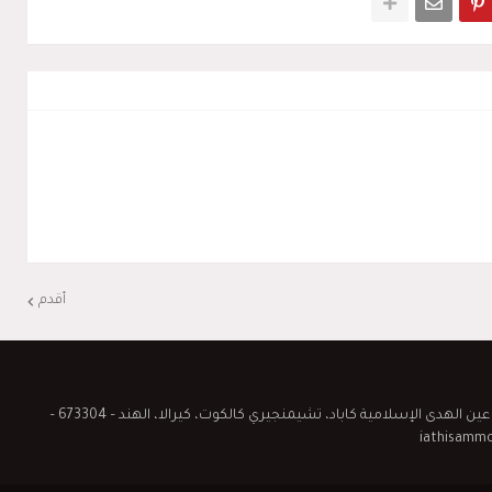
أقدم
جمعية الإحسان الطلّابية، جامعة عين الهدى الإسلامية كاباد، تشيمنجيري كالكوت، كيرالا، الهند – 673304 –
iathisamm