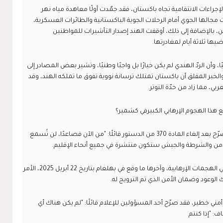
لإجراءات الانتقامية تجاه باكستان، فقد جمّدت أولًا معاهدة مياه نهر
قّعة بين الدولتين عام 1960، وأغلقت مجالها الجوي أمام الرحلات الجوية الباكستانية والطائرات العسكرية،
ين، بالإضافة إلى ذلك، أوقفت الهند إصدار التأشيرات للمواطنين
ها ثلاثة أيام لمغادرتها.
ًا، وأن الردّ الهندي لم يكن خيارًا بل واجبًا وطنيًا، وتشير بعض المصادر إلى
الخبر المقلق أن باكستان تمتلك ترسانة نووية تفوق ما تملكه الهند، وقد
ي، مما زاد من حدّة التوتر.
ذا الهجوم الإرهابي الكبيرفي كشمير؟
خاصة وأن رئيس الوزراء الهندي ناريندرا مودي صرّح بعد إلغاء المادة 370 من الدستور قائلًا: "من الآن فصاعدًا، لن تُسمع
 الأمن والشرطة والجيش ستكون منتشرة في جميع أنحاء الإقليم.
ولكن للأسف، شهدت كشمير بعد ذلك زيادة في الهجمات الإرهابية، وآخرها ما وقع في بهلغام بتاريخ 22 أبريل 2025، الأمر
لوعود وضمان الأمن الذي تم الترويج له.
مني خطير، فقد صرّح أحد المسؤولين للإعلام قائلًا: "لم يكن هناك أي
: "إذا كنتم