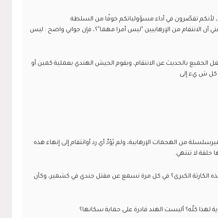
، لأنكم تقصّرون في أداء مسؤولياتكم خوفًا من السلطة
ي أن الانتقام من الإرهابيين "ليس أمرا مهما"؟، فإن جوابي واضح : ليس
ل الجميع بالحديث عن الانتقام، ويقوم الجيش الهندي بعملية كمين أو
د كل ش يء إلى
، شهدت كشميرسلسلة من الهجمات الإرهابية، ولم يُؤدِّ أي رد أوانتقام إلى إنهاء هذه
 حلقة لا تنتهي.
ه الكارثة الكبرى؟ في كل مرة نسمع عن مقتل جندي في كشمير، وكأن
 لهذا كلّه؟ أليست الهند قادرة على حماية سكانها؟