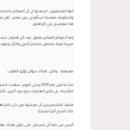
أيها الصحفيون، اسمحوا لي أن أصفكم بالجبناء
والحكومة.،فعندما تسألونني دون تفكير " هل تعن
هذا مقصدي على الإطلاق.
إنما أدعوكم للتفكير بعمق: بعد كل هجوم، ينشغ
ضربة جوية، فتنتهي مشاعر الحزن والثأر، ويعو
طبيعته... ولكن، هناك سؤال يؤرّق القلوب:
منذ ما قبل عام 2019 وحتى اليوم
المأساة، بل تتكرر الهجمات مرة بعد أخرى، كأنها
فكيف للكشميريين أن يعيشوا دون حل دائم لهذ
ذلك أصبح أمرًا اعتياديًا.
أليس من حقنا أن نتساءل: متى يكون هناك نهاية