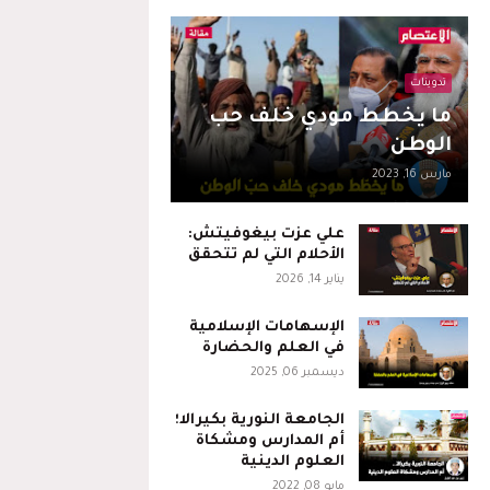
تدوينات
ما يخطط مودي خلف حب
الوطن
مارس 16, 2023
علي عزت بيغوفيتش:
الأحلام التي لم تتحقق
يناير 14, 2026
الإسهامات الإسلامية
في العلم والحضارة
ديسمبر 06, 2025
الجامعة النورية بكيرالا؛
أم المدارس ومشكاة
العلوم الدينية
مايو 08, 2022