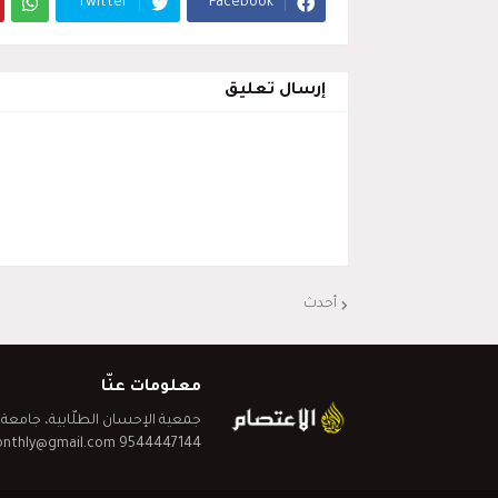
Twitter
Facebook
إرسال تعليق
أحدث
معلومات عنّا
onthly@gmail.com 9544447144