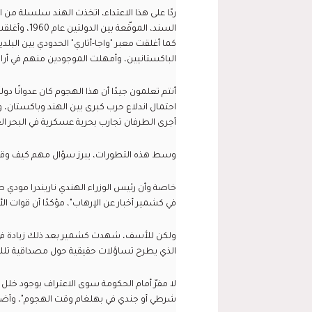
ردًا على هذا الاعتداء، اتخذت الهند سلسلة من ا
السند، المو
كما أغلقت معبر "واجا-أتاري" الحدودي بين البلد
الباكستانيين، وأمهلت الموجودين منهم في أراضي
أنتم تعلمون جيدًا أن هذا الهجوم كان عدوانًا دولي
احتمال اندلاع حرب كبرى بين الهند وباكستان، و
أجرى الطرفان تجارب بحرية عسكرية في البحر العرب
وسط هذه التطورات، يبرز سؤال مهم كيف وقع ه
في كشمير أخبار عن الإرهاب"، مؤكدًا أن قوات
الذي يطرح تساؤلات حقيقية حول مصداقية تلك ا
لا مفرّ أمام الحكومة سوى الاعتراف بوجود خلل أ
شرطي أو جندي في بهلغام وقت الهجوم"، وأضاف