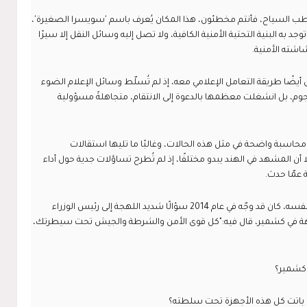
ب السياح، فأنتم مخطئون، هذا المكان يُعرف باسم 'سويسرا الصغيرة'،
 سائح، ومع ذلك، لا توجد به البنية التحتية الأمنية الكافية، ولا تصل إليه وسائل النقل إلا سيرًا
اشته الأمنية.
أيضًا طريقة التعامل الإعلامي معه، إذ لم تُسلّط وسائل الإعلام الضوء
جوم، بل انشغلت معظمها بالدعوة إلى الانتقام، متجاهلةً مسؤولية
محاسبة واضحة في مثل هذه الحالات، وغالبًا ما تليها استقالات
ا أن المشهد في الهند يبدو مختلفًا، إذ لم تُطرح تساؤلات جدية حول أداء
 عمّا حدث.
والمفارقة أن رئيس الوزراء الحالي ناريندرا مودي نفسه، كان قد وجّه في عام 2014 سؤالًا شديد اللهجة إلى رئيس الوزراء
 في كشمير، قال فيه:"كل قوى الأمن والشرطة والجيش تحت سيطرتك،
 كشمير؟
ي باتت كل هذه الأجهزة تحت سلطته؟