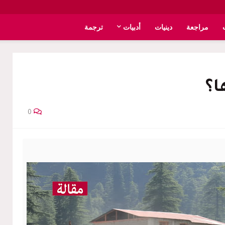
مراجعة
دينيات
أدبيات
ترجمة
ا؟
0