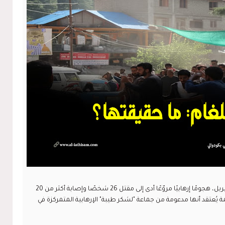
شهدت منطقة بهلغام في كشمير، بتاريخ 22 أبريل، هجومًا إرهابيًا مروّعًا أدى إلى مقتل 26 شخصًا وإصابة أكثر من 20
 يُعتقد أنها مدعومة من جماعة "لشكر طيبة" الإرهابية المتمركزة في