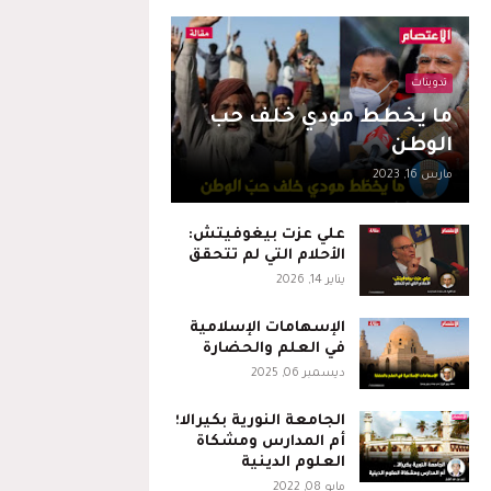
تدوينات
ما يخطط مودي خلف حب
الوطن
مارس 16, 2023
علي عزت بيغوفيتش:
الأحلام التي لم تتحقق
يناير 14, 2026
الإسهامات الإسلامية
في العلم والحضارة
ديسمبر 06, 2025
الجامعة النورية بكيرالا؛
أم المدارس ومشكاة
العلوم الدينية
مايو 08, 2022