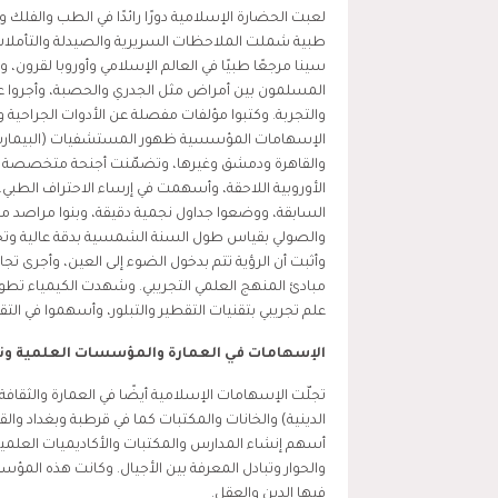
لعبت الحضارة الإسلامية دورًا رائدًا في الطب والفلك 
طبية شملت الملاحظات السريرية والصيدلة والتأملات
سينا مرجعًا طبيًا في العالم الإسلامي وأوروبا لقرون، و
المسلمون بين أمراض مثل الجدري والحصبة، وأجروا عمل
والتجربة. وكتبوا مؤلفات مفصلة عن الأدوات الجراحية و
الإسهامات المؤسسية ظهور المستشفيات (البيمارستا
والقاهرة ودمشق وغيرها، وتضمّنت أجنحة متخصصة 
الأوروبية اللاحقة، وأسهمت في إرساء الاحتراف الطبي. 
السابقة، ووضعوا جداول نجمية دقيقة، وبنوا مراصد متق
والصولي بقياس طول السنة الشمسية بدقة عالية وتحديد
وأثبت أن الرؤية تتم بدخول الضوء إلى العين، وأجرى 
مبادئ المنهج العلمي التجريبي. وشهدت الكيمياء تطورً
علم تجريبي بتقنيات التقطير والتبلور، وأسهموا في ال
الإسهامات في العمارة والمؤسسات العلمية ون
تجلّت الإسهامات الإسلامية أيضًا في العمارة والثق
الدينية) والخانات والمكتبات كما في قرطبة وبغداد والق
أسهم إنشاء المدارس والمكتبات والأكاديميات العلمية
والحوار وتبادل المعرفة بين الأجيال. وكانت هذه المؤس
فيها الدين والعقل.