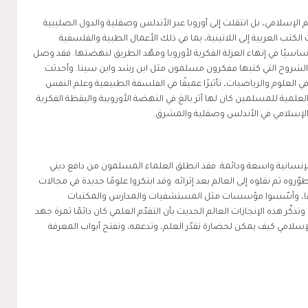
الإسلامي، بل انتقلت إلى أوروبا عبر الأندلس وصقلية والدول الصليبية
لكتب العربية إلى اللاتينية، بما في ذلك الأعمال الطبية والفلسفية
أساسيًا في إنهاء العزلة الفكرية لأوروبا ومهّد الطريق لنهضتها. فقد وصل
ات والشروح التي كتبها مفكرون مسلمون مثل ابن رشد وابن سينا. وأحدثت
العلوم والرياضيات، تأثيرًا عميقًا في الفلسفة الطبيعية وعلم النفس
 العلمية للمسلمين كان لها أثر بالغ في النهضة الأوروبية واليقظة الفكرية
م الإسلامي في الأندلس وصقلية والمشرق.
إنسانية واسعة ودائمة. فقد انطلق العلماء المسلمون من دافع ديني
روه ثم نقلوه إلى العالم بعد إثرائه. وقد ابتكروا علومًا جديدة في مجالات
رها، وأسّسوا مؤسسات مثل المستشفيات والمدارس والمكتبات
وتذكّر هذه الإنجازات العالم الحديث بأن التقدّم العلمي كان دائمًا ثمرة جهد
لإسلامي كيف يمكن لحضارة تقدّر العلم، وتدعمه، وتفتح أبواب المعرفة