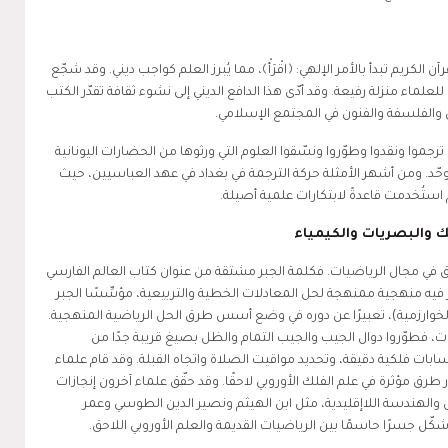
 الكريم تبدأ بالأمر الإلهي: ﴿اقْرَأْ﴾، مما يُبرز العلم كواجب ديني. وقد شجّع
ء منزلة رفيعة. وقد أدّى هذا الدافع الديني إلى نشوء ثقافة تقدّر الكتب
 والفلسفة والفنون في المجتمع الإسلامي.
جموا ونقدوا وطوّروا ونسّقوا العلوم التي ورثوها من الحضارات اليونانية
حّد. ومن أشهر الأمثلة حركة الترجمة في بغداد في عهد العباسيين، حيث
 استُخدمت قاعدةً لابتكارات علمية أصيلة.
ك والبصريات والكيمياء
ق في مجال الرياضيات. فكلمة الجبر مشتقة من عنوان كتاب العالم الفارسي
فيه منهجية ممنهجة لحل المعادلات الخطية والتربيعية، مؤسِّسًا الجبر
لخوارزمية)، تعبيرًا عن دوره في وضع أسس طرق الحل الرياضية المنهجية.
ثات، فطوّروا دوال الجيب والجيب التمام والظل بصيغ قريبة جدًا من
بات فلكية دقيقة، وتحديد مواقيت الصلاة واتجاه القبلة. وقد قام علماء
طرق مؤثرة في علم الفلك الأوروبي لاحقًا. وقد حقّق علماء آخرون إنجازات
الهندسة اللاإقليدية، مثل ابن الهيثم ونصير الدين الطوسي وعمر
شكّل جسرًا حاسمًا بين الرياضيات القديمة والعلم الأوروبي اللاحق.