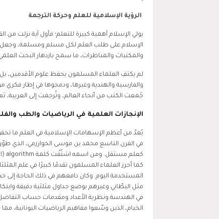
الرؤية الإسلامية للعلم وحركة الترجمة
يولي الإسلام أهمية كبيرة للتعلم؛ فأول آية نزلت من القرآن
الإسلام على طلب العلم لكل مسلم ومسلمة، وجعل للعلما
والمكتبات والمناظرات، ما سمح بازدهار البحث العلمي
لم يكتفِ العلماء المسلمون بحفظ علوم الأقدمين، بل تر
والفارسية والهندية وغيرها، ودمجوها في إطار فكري مو
جُمعت الكتب من أنحاء العالم، وتُرجمت إلى العربية، ثم
الإنجازات العلمية في الرياضيات والطب والفل
يُعدّ من أعظم الإسهامات الإسلامية في العلم ما تحق
في القرن التاسع محمد بن موسى الخوارزمي، الذي طوّر 
كعلم مستقل. ومن اسمه اشتُقّت كلمة
algorithm
(ا
كما أحرز العلماء المسلمون تقدمًا كبيرًا في علم المثل
المستخدمة اليوم. وكان دافعهم في ذلك الحاجة إلى حسا
مثل البطّاني وغيرهم بوضع جداول مثلثية دقيقة وابتكار 
في الهندسة ونظرية الأعداد ومقدمات حساب التفاضل و
الخيام، الذين وسّعوا مفاهيم الرياضيات اليونانية، مما 