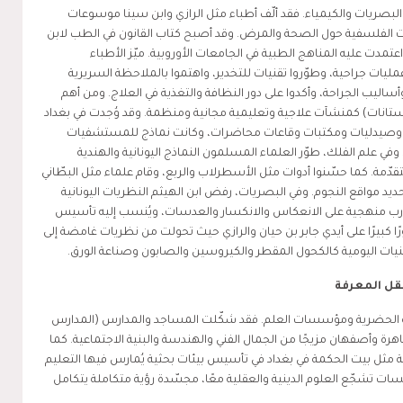
والبصريات والكيمياء. فقد ألّف أطباء مثل الرازي وابن سينا موسوعات
 الفلسفية حول الصحة والمرض. وقد أصبح كتاب القانون في الطب لابن
اعتمدت عليه المناهج الطبية في الجامعات الأوروبية. ميّز الأطباء
يات جراحية، وطوّروا تقنيات للتخدير، واهتموا بالملاحظة السريرية
أساليب الجراحة، وأكدوا على دور النظافة والتغذية في العلاج. ومن أهم
نات) كمنشآت علاجية وتعليمية مجانية ومنظمة. وقد وُجدت في بغداد
وصيدليات ومكتبات وقاعات محاضرات، وكانت نماذج للمستشفيات
وفي علم الفلك، طوّر العلماء المسلمون النماذج اليونانية والهندية
دّمة. كما حسّنوا أدوات مثل الأسطرلاب والربع، وقام علماء مثل البطّاني
 مواقع النجوم. وفي البصريات، رفض ابن الهيثم النظريات اليونانية
تجارب منهجية على الانعكاس والانكسار والعدسات، ويُنسب إليه تأسيس
ا كبيرًا على أيدي جابر بن حيان والرازي حيث تحولت من نظريات غامضة إلى
تقنيات اليومية كالكحول المقطر والكيروسين والصابون وصناعة الورق.
قل المعرفة
افة الحضرية ومؤسسات العلم. فقد شكّلت المساجد والمدارس (المدارس
اهرة وأصفهان مزيجًا من الجمال الفني والهندسة والبنية الاجتماعية. كما
 مثل بيت الحكمة في بغداد في تأسيس بيئات بحثية يُمارس فيها التعليم
سات تشجّع العلوم الدينية والعقلية معًا، مجسّدة رؤية متكاملة يتكامل