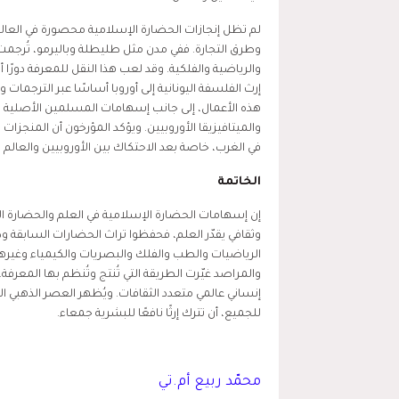
لم تظل إنجازات الحضارة الإسلامية محصورة في العالم 
وطرق التجارة. ففي مدن مثل طليطلة وباليرمو، تُرجمت ا
والرياضية والفلكية. وقد لعب هذا النقل للمعرفة دورًا 
إرث الفلسفة اليونانية إلى أوروبا أساسًا عبر الترجم
هذه الأعمال، إلى جانب إسهامات المسلمين الأصلية في 
والميتافيزيقا الأوروبيين. ويؤكد المؤرخون أن المنجزات
في الغرب، خاصة بعد الاحتكاك بين الأوروبيين والعال
الخاتمة
إن إسهامات الحضارة الإسلامية في العلم والحضارة ال
وثقافي يقدّر العلم، فحفظوا تراث الحضارات السابقة وطوّ
الرياضيات والطب والفلك والبصريات والكيمياء وغي
والمراصد غيّرت الطريقة التي تُنتج وتُنظم بها المعرفة. 
إنساني عالمي متعدد الثقافات. ويُظهر العصر الذهبي ا
للجميع، أن تترك إرثًا نافعًا للبشرية جمعاء.
محمّد ربيع أم.تي